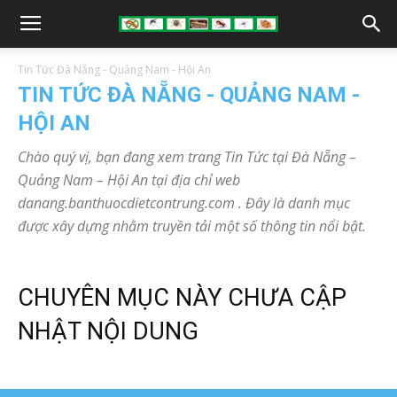
Tin Tức Đà Nẵng - Quảng Nam - Hội An
TIN TỨC ĐÀ NẴNG - QUẢNG NAM -
HỘI AN
Chào quý vị, bạn đang xem trang Tin Tức tại Đà Nẵng –
Quảng Nam – Hội An tại địa chỉ web
danang.banthuocdietcontrung.com . Đây là danh mục
được xây dựng nhằm truyền tải một số thông tin nổi bật.
CHUYÊN MỤC NÀY CHƯA CẬP
NHẬT NỘI DUNG