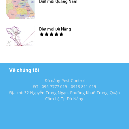
Diệt mối Quảng Nam
Diệt mối Đà Nẵng
Về chúng tôi
Đà nẵng Pest Control
ĐT : 096 7777 019 - 0913 811 019
Địa chỉ: 32 Nguyễn Trung Ngạn, Phường Khuê Trung, Quận
Cẩm Lệ,Tp Đà Nẵng.