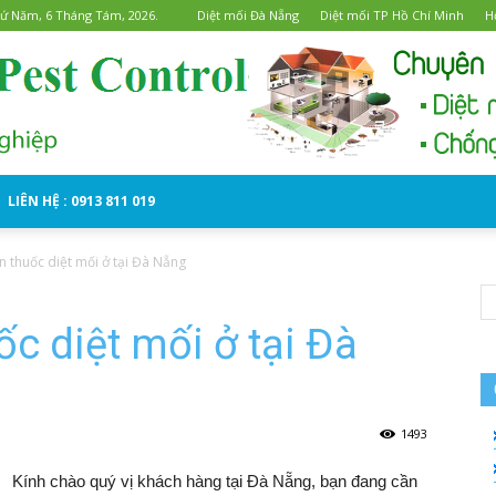
hứ Năm, 6 Tháng Tám, 2026.
Diệt mối Đà Nẵng
Diệt mối TP Hồ Chí Minh
H
LIÊN HỆ : 0913 811 019
Diệt
 thuốc diệt mối ở tại Đà Nẵng
c diệt mối ở tại Đà
mối
1493
Kính chào quý vị khách hàng tại Đà Nẵng, bạn đang cần