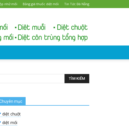
ộp nhử mối
Bảng giá thuốc diệt mối
Tin Tức Đà Nẵng
Chuyên mục
diệt chuột
diệt mối