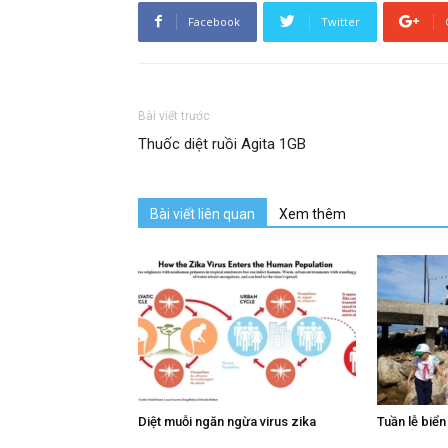
Facebook
Twitter
Bài viết trước
Thuốc diệt ruồi Agita 1GB
Bài viết liên quan
Xem thêm
Diệt muỗi ngăn ngừa virus zika
Tuần lễ biể