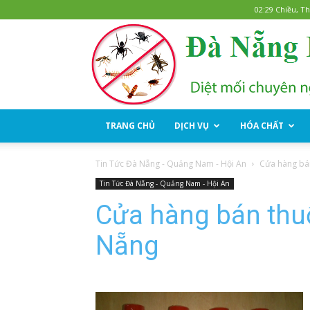
02:29 Chiều, T
TRANG CHỦ
DỊCH VỤ
HÓA CHẤT
Tin Tức Đà Nẵng - Quảng Nam - Hội An
Cửa hàng bán
Tin Tức Đà Nẵng - Quảng Nam - Hội An
Cửa hàng bán thuố
Nẵng