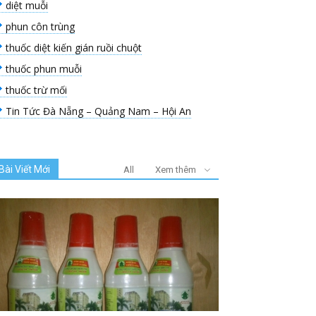
diệt muỗi
phun côn trùng
thuốc diệt kiến gián ruồi chuột
thuốc phun muỗi
thuốc trừ mối
Tin Tức Đà Nẵng – Quảng Nam – Hội An
Bài Viết Mới
All
Xem thêm