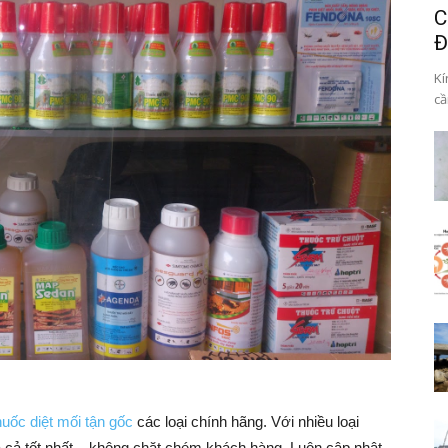
C
Đ
Kí
cầ
huốc diệt mối tận gốc
các loại chính hãng. Với nhiều loại
 cả tốt nhất – không chặt chém khách hàng. Luôn cập nhật