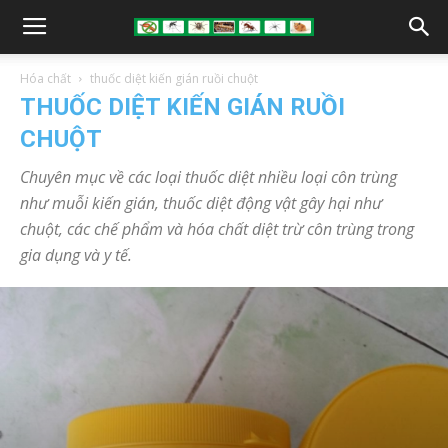
Hóa chất
thuốc diệt kiến gián ruồi chuột
THUỐC DIỆT KIẾN GIÁN RUỒI
CHUỘT
Chuyên mục về các loại thuốc diệt nhiều loại côn trùng
như muỗi kiến gián, thuốc diệt động vật gây hại như
chuột, các chế phẩm và hóa chất diệt trừ côn trùng trong
gia dụng và y tế.