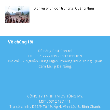
Dịch vụ phun côn trùng tại Quảng Nam
Về chúng tôi
Đà nẵng Pest Control
ĐT : 096 7777 019 - 0913 811 019
Địa chỉ: 32 Nguyễn Trung Ngạn, Phường Khuê Trung, Quận
Cẩm Lệ,Tp Đà Nẵng.
CÔNG TY TNHH TM DV TÙNG MY.
MST : 0312 187 441.
Trụ sở chính : D19/9 Tổ 19, Ấp 4, Vĩnh Lộc B, Bình Chánh.