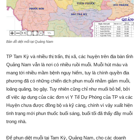
Bản đồ diệt mối tại Quảng Nam
TP Tam Kỳ và nhiều thị trấn, thị xã, các huyện trên địa bàn tỉnh
Quảng Nam vẫn là nơi có nhiều ruồi muỗi. Muỗi hút máu và
mang tới nhiều mầm bệnh nguy hiểm, tuy là chính quyền địa
phương đã có những chiến dịch phun muỗi nhằm giảm muỗi,
loăng quăng, bọ gậy. Tuy nhiên cũng chỉ như muối bỏ bể, bởi
dĩ việc áp dụng của các đơn vị Y Tế Dự Phòng của TP và các
Huyện chưa được đồng bộ và kỹ càng, chính vì vậy xuất hiện
tình trạng mới phun thuốc buổi sáng, buổi tối đã thấy đầy muỗi
trong nhà.
Để phun diệt muỗi tại Tam Kỳ, Quảng Nam, cho các doanh