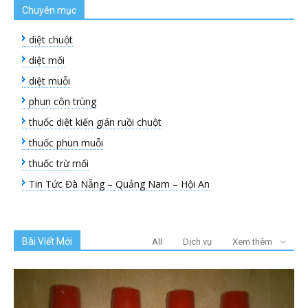
Chuyên mục
diệt chuột
diệt mối
diệt muỗi
phun côn trùng
thuốc diệt kiến gián ruồi chuột
thuốc phun muỗi
thuốc trừ mối
Tin Tức Đà Nẵng – Quảng Nam – Hội An
Bài Viết Mới
All
Dịch vụ
Xem thêm